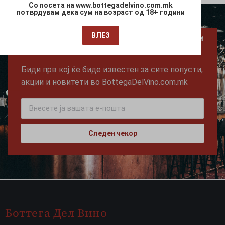
Со посета на www.bottegadelvino.com.mk
потврдувам дека сум на возраст од 18+ години
Претплати се за ексклузивни новости и
ВЛЕЗ
акции!!
Биди прв кој ќе биде известен за сите попусти,
акции и новитети во BottegaDelVino.com.mk
Следен чекор
Боттега Дел Вино