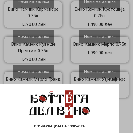
Нема на залиха
Нема на залиха
Вино Камник Карменере
Вино Камник Кратошија
0.75л.
0.75л.
1,590.00
ден
1,490.00
ден
Нема на залиха
Нема на залиха
Вино Камник Куве де
Вино Камник Мерло 0.75л
Престиж 0.75л.
1,990.00
ден
1,490.00
ден
Нема на залиха
Нема на залиха
Вино Камник Мерло Гранд
Вино Камник Уајнмејкерс
Резерва 0.75л
ред 0.75л
6,690.00
ден
750.00
ден
1
2
3
→
ВЕРИФИКАЦИЈА НА ВОЗРАСТА