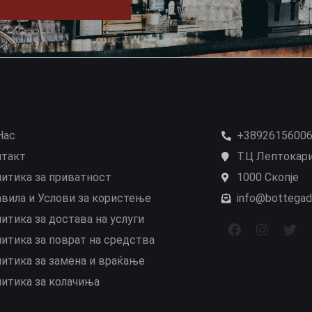
Нас
+3892615600
нтакт
Т.Ц Лептокари
итика за приватност
1000 Скопје
вила и Услови за користење
info@bottegad
итика за достава на услуги
итика за поврат на средства
итика за замена и враќање
итика за колачиња