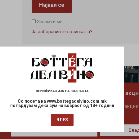
Најави се
Запамти ме
Ја заборавивте лозинката?
Претплати се за ексклузивни новости и акци
ВЕРИФИКАЦИЈА НА ВОЗРАСТА
Со посета на www.bottegadelvino.com.mk
потврдувам дека сум на возраст од 18+ години
Биди прв кој ќе биде известен за сите попусти, акции
BottegaDelVino.com.mk
ВЛЕЗ
След