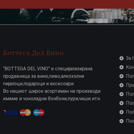
Боттега Дел Вино
За 
Ко
“BOTTEGA DEL VINO” е специјализирана
продавница за вино,пиво,алкохолни
Пол
пијалоци,подароци и аксесоари.
Пра
Во нашиот широк асортиман на производи
Пол
имаме и чоколадни бонбони,пури,чаши итн.
Пол
Пол
Пол