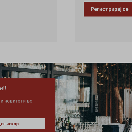
Регистрирај се
и!!
 и новитети во
ен чекор