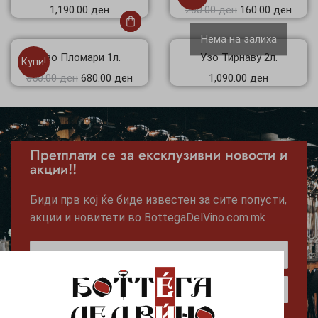
1,190.00
ден
200.00
ден
160.00
ден
Нема на залиха
Узо Пломари 1л.
Узо Тирнаву 2л.
Купи!
850.00
ден
680.00
ден
1,090.00
ден
Претплати се за ексклузивни новости и
акции!!
Биди прв кој ќе биде известен за сите попусти,
акции и новитети во BottegaDelVino.com.mk
Следен чекор