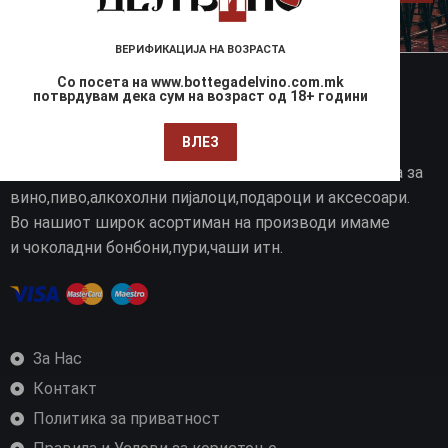
ВЕРИФИКАЦИЈА НА ВОЗРАСТА
Со посета на www.bottegadelvino.com.mk
потврдувам дека сум на возраст од 18+ години
Боттега Дел Вино
ВЛЕЗ
“BOTTEGA DEL VINO” е специјализирана продавница за
вино,пиво,алкохолни пијалоци,подароци и аксесоари.
Во нашиот широк асортиман на производи имаме
и чоколадни бонбони,пури,чаши итн.
За Нас
Контакт
Политика за приватност