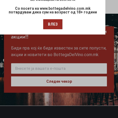
Со посета на www.bottegadelvino.com.mk
потврдувам дека сум на возраст од 18+ години
ВЛЕЗ
Претплати се за ексклузивни новости и
акции!!
Биди прв кој ќе биде известен за сите попусти,
акции и новитети во BottegaDelVino.com.mk
Следен чекор