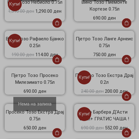
Вино Тозо Небиоло 0.75л
Вино Тозо Пиемонте
Купи!
Кортезе 0.75л
1,390.00
ден
1,290.00
ден
690.00
ден
Вино Тозо Рафаело Бјанко
Пјетро Тозо Ланге Арнеис
Купи!
0.25л
0.75л
190.00
ден
114.00
ден
750.00
ден
Пјетро Тозо Просеко
Просеко Тозо Екстра Драј
Купи!
Милезимато 0.75л
0.2л
690.00
ден
240.00
ден
200.00
ден
Нема на залиха
Просеко Тозо Екстра Драј
Тозо Барбера Д'Асти
Купи!
0.75л
0.75л+ ГРАТИС ЧАША !
650.00
ден
690.00
ден
552.00
ден