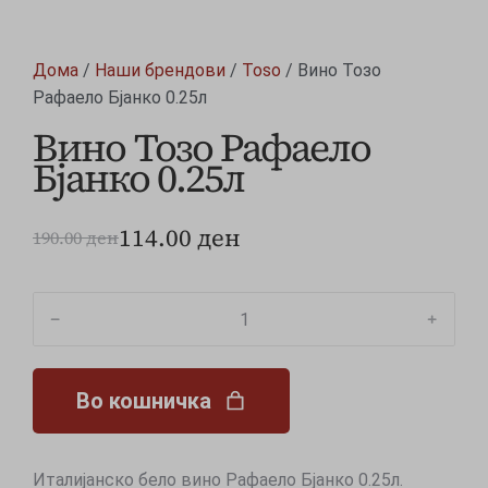
Дома
/
Наши брендови
/
Toso
/ Вино Тозо
Рафаело Бјанко 0.25л
Вино Тозо Рафаело
Бјанко 0.25л
114.00
ден
190.00
ден
﹣
﹢
Во кошничка
Италијанско бело вино Рафаело Бјанко 0.25л.