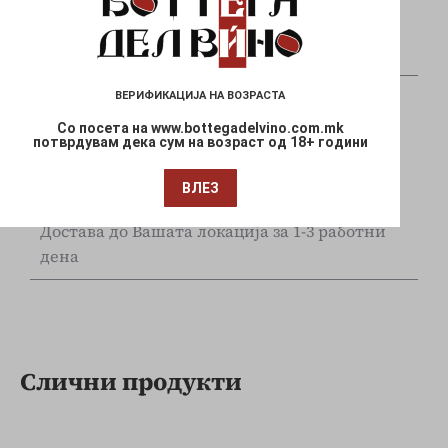
Плаќајте сигурно и безбедно со вашите Visa
и Mastercard
ВЕРИФИКАЦИЈА НА ВОЗРАСТА
Со посета на www.bottegadelvino.com.mk
потврдувам дека сум на возраст од 18+ години
ВЛЕЗ
Брза испорака
Достава до Вашата локација за 1-3 работни
дена
Слични продукти