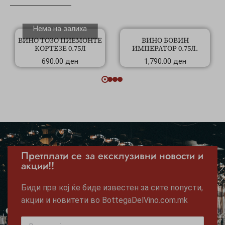
Нема на залиха
ВИНО ТОЗО ПИЕМОНТЕ
ВИНО БОВИН
КОРТЕЗЕ 0.75Л
ИМПЕРАТОР 0.75Л.
690.00
ден
1,790.00
ден
Претплати се за ексклузивни новости и
акции!!
Биди прв кој ќе биде известен за сите попусти,
акции и новитети во BottegaDelVino.com.mk