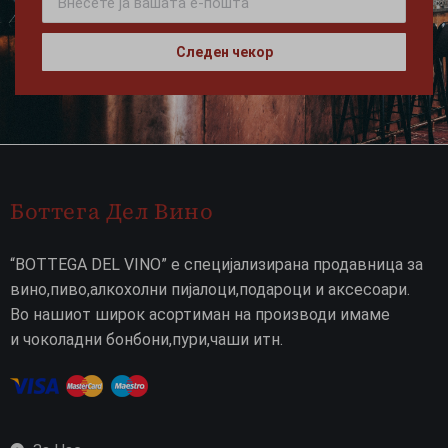
Следен чекор
Боттега Дел Вино
“BOTTEGA DEL VINO” е специјализирана продавница за
вино,пиво,алкохолни пијалоци,подароци и аксесоари.
Во нашиот широк асортиман на производи имаме
и чоколадни бонбони,пури,чаши итн.