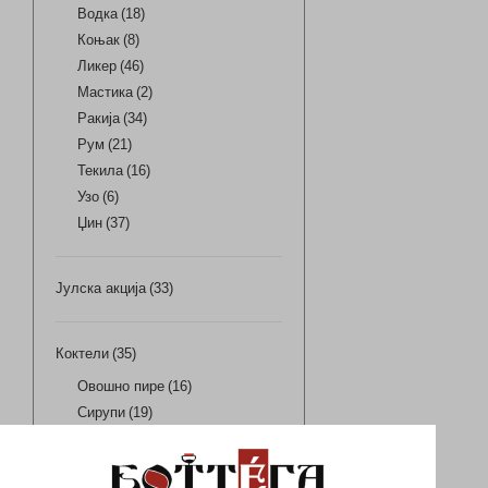
Водка
(18)
Коњак
(8)
Ликер
(46)
Мастика
(2)
Ракија
(34)
Рум
(21)
Текила
(16)
Узо
(6)
Џин
(37)
Јулска акција
(33)
Коктели
(35)
Овошно пире
(16)
Сирупи
(19)
Креативни подароци
(12)