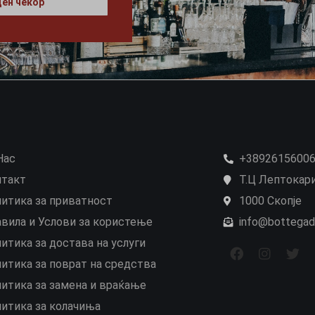
ен чекор
Нас
+3892615600
нтакт
Т.Ц Лептокари
итика за приватност
1000 Скопје
вила и Услови за користење
info@bottegad
итика за достава на услуги
итика за поврат на средства
итика за замена и враќање
итика за колачиња