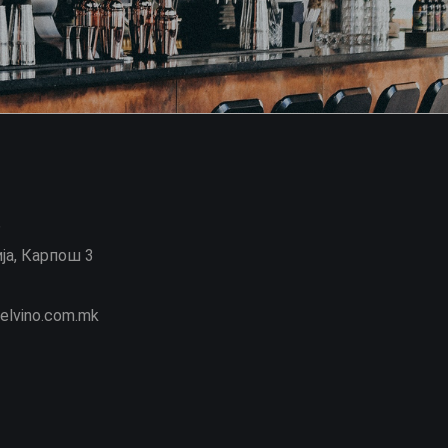
6
ја, Карпош 3
elvino.com.mk