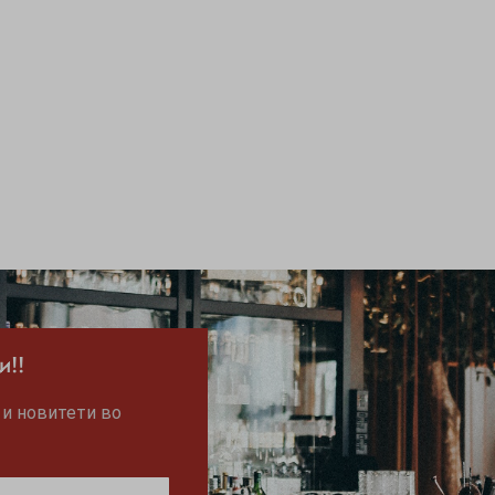
и!!
 и новитети во