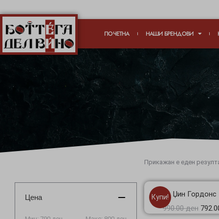
ПОЧЕТНА
НАШИ БРЕНДОВИ
Прикажан е еден резулт
Џин Гордонс 
Цена
Купи!
990.00
ден
792.
Мин:
790 ден
Макс:
800 ден