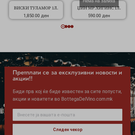
Нема на залиха
ВИСКИ ТУЛАМОР 1Л.
ЏИН МР.ХИГИНС 1Л.
1,850.00
ден
590.00
ден
Претплати се за ексклузивни новости и
акции!!
Биди прв кој ќе биде известен за сите попусти,
акции и новитети во BottegaDelVino.com.mk
Следен чекор