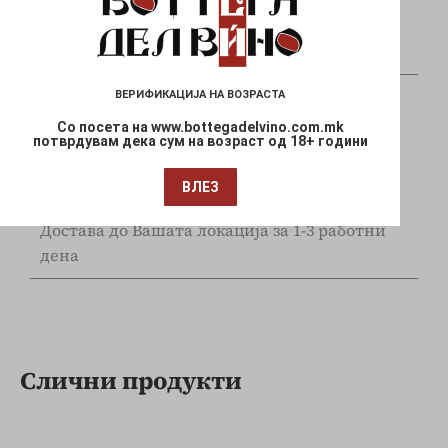
Плаќајте сигурно и безбедно со вашите Visa
и Mastercard
ВЕРИФИКАЦИЈА НА ВОЗРАСТА
Со посета на www.bottegadelvino.com.mk
потврдувам дека сум на возраст од 18+ години
ВЛЕЗ
Брза испорака
Достава до Вашата локација за 1-3 работни
дена
Слични продукти