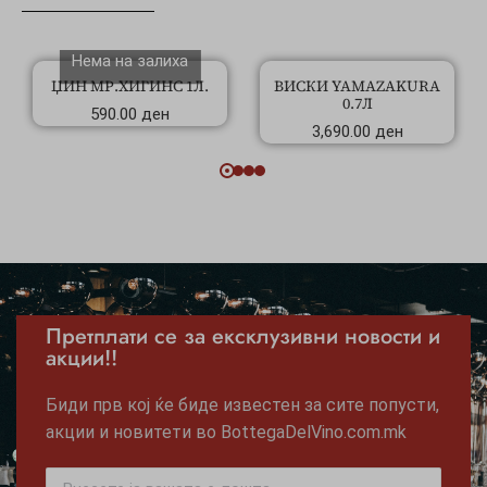
Нема на залиха
ЏИН МР.ХИГИНС 1Л.
ВИСКИ YAMAZAKURA
0.7Л
590.00
ден
3,690.00
ден
Претплати се за ексклузивни новости и
акции!!
Биди прв кој ќе биде известен за сите попусти,
акции и новитети во BottegaDelVino.com.mk