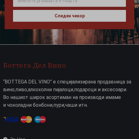
Следен чекор
Боттега Дел Вино
“BOTTEGA DEL VINO” е специјализирана продавница за
вино,пиво,алкохолни пијалоци,подароци и аксесоари.
Во нашиот широк асортиман на производи имаме
и чоколадни бонбони,пури,чаши итн.