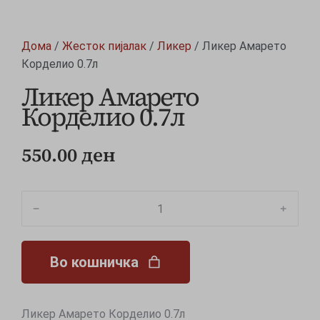
Дома
/
Жесток пијалак
/
Ликер
/ Ликер Амарето
Корделио 0.7л
Ликер Амарето
Корделио 0.7л
550.00
ден
﹣
﹢
Во кошничка
Ликер Амарето Корделио 0.7л