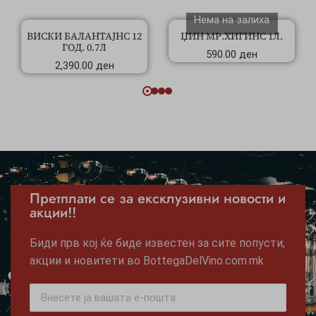
Нема на залиха
ВИСКИ БАЛАНТАЈНС 12
ЏИН МР.ХИГИНС 1Л.
ГОД. 0.7Л
590.00
ден
2,390.00
ден
Претплати се за ексклузивни новости и
акции!!
Биди прв кој ќе биде известен за сите попусти,
акции и новитети во BottegaDelVino.com.mk