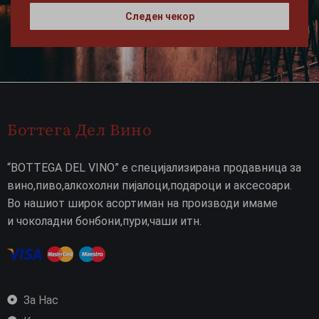
Следен чекор
Боттега Дел Вино
“BOTTEGA DEL VINO” е специјализирана продавница за
вино,пиво,алкохолни пијалоци,подароци и аксесоари.
Во нашиот широк асортиман на производи имаме
и чоколадни бонбони,пури,чаши итн.
За Нас