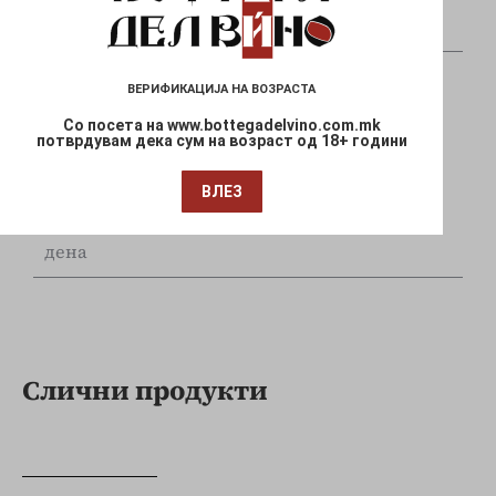
и Mastercard
ВЕРИФИКАЦИЈА НА ВОЗРАСТА
Со посета на www.bottegadelvino.com.mk
потврдувам дека сум на возраст од 18+ години
Брза испорака
ВЛЕЗ
Достава до Вашата локација за 1-3 работни
дена
Слични продукти