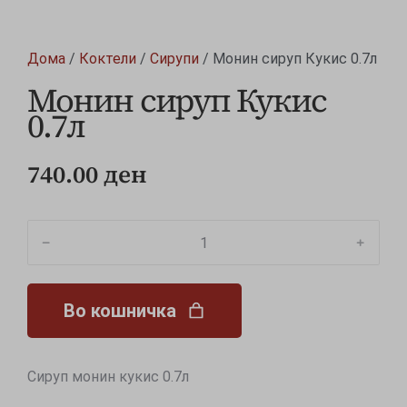
Дома
/
Коктели
/
Сирупи
/ Монин сируп Кукис 0.7л
Монин сируп Кукис
0.7л
740.00
ден
﹣
﹢
Во кошничка
Сируп монин кукис 0.7л