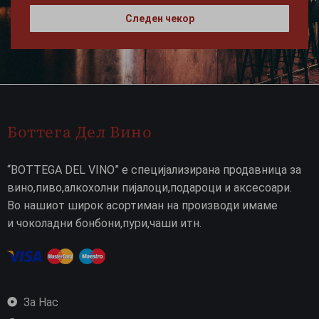
Следен чекор
Боттега Дел Вино
“BOTTEGA DEL VINO” е специјализирана продавница за
вино,пиво,алкохолни пијалоци,подароци и аксесоари.
Во нашиот широк асортиман на производи имаме
и чоколадни бонбони,пури,чаши итн.
За Нас