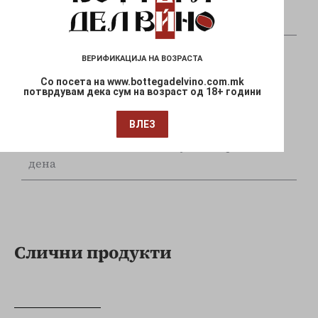
Плаќајте сигурно и безбедно со вашите Visa
и Mastercard
ВЕРИФИКАЦИЈА НА ВОЗРАСТА
Со посета на www.bottegadelvino.com.mk
потврдувам дека сум на возраст од 18+ години
Брза испорака
ВЛЕЗ
Достава до Вашата локација за 1-3 работни
дена
Слични продукти