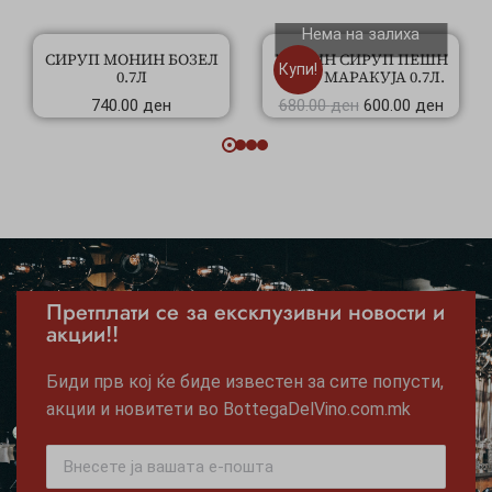
Нема на залиха
СИРУП МОНИН БОЗЕЛ
МОНИН СИРУП ПЕШН
Купи!
0.7Л
ФРУТ МАРАКУЈА 0.7Л.
740.00
ден
680.00
ден
600.00
ден
Претплати се за ексклузивни новости и
акции!!
Биди прв кој ќе биде известен за сите попусти,
акции и новитети во BottegaDelVino.com.mk