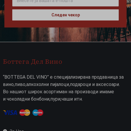
Следен чекор
Боттега Дел Вино
“BOTTEGA DEL VINO” е специјализирана продавница за
вино,пиво,алкохолни пијалоци,подароци и аксесоари.
Во нашиот широк асортиман на производи имаме
и чоколадни бонбони,пури,чаши итн.