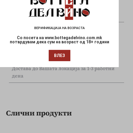
Плаќајте сигурно и безбедно со вашите Visa
и Mastercard
ВЕРИФИКАЦИЈА НА ВОЗРАСТА
Со посета на www.bottegadelvino.com.mk
потврдувам дека сум на возраст од 18+ години
ВЛЕЗ
Брза испорака
Достава до Вашата локација за 1-3 работни
дена
Слични продукти