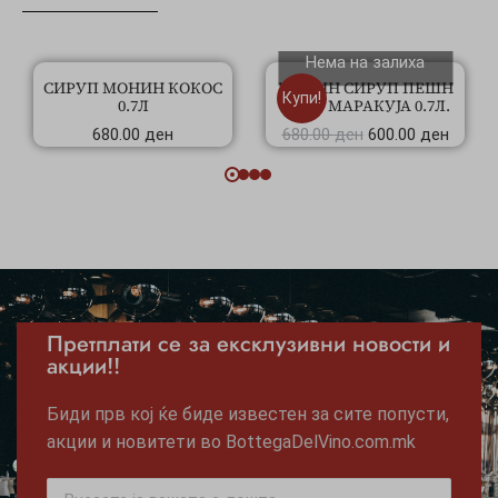
Нема на залиха
СИРУП МОНИН КОКОС
МОНИН СИРУП ПЕШН
Купи!
0.7Л
ФРУТ МАРАКУЈА 0.7Л.
680.00
ден
680.00
ден
600.00
ден
Претплати се за ексклузивни новости и
акции!!
Биди прв кој ќе биде известен за сите попусти,
акции и новитети во BottegaDelVino.com.mk