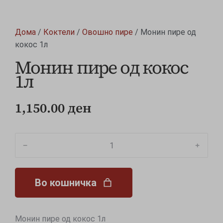
Дома
/
Коктели
/
Овошно пире
/ Монин пире од
кокос 1л
Монин пире од кокос
1л
1,150.00
ден
﹣
﹢
Во кошничка
Монин пире од кокос 1л