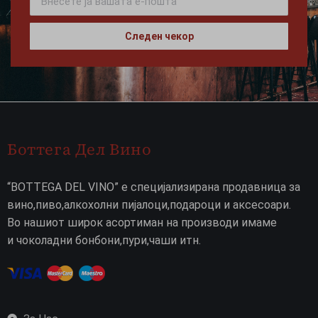
Следен чекор
Боттега Дел Вино
“BOTTEGA DEL VINO” е специјализирана продавница за
вино,пиво,алкохолни пијалоци,подароци и аксесоари.
Во нашиот широк асортиман на производи имаме
и чоколадни бонбони,пури,чаши итн.