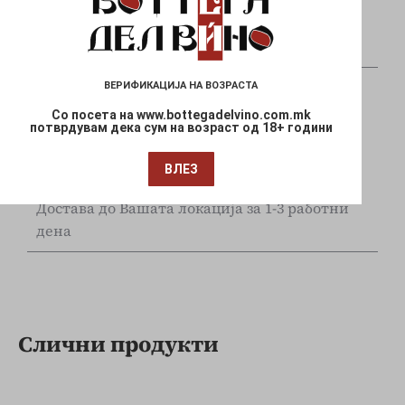
Плаќајте сигурно и безбедно со вашите Visa
и Mastercard
ВЕРИФИКАЦИЈА НА ВОЗРАСТА
Со посета на www.bottegadelvino.com.mk
потврдувам дека сум на возраст од 18+ години
ВЛЕЗ
Брза испорака
Достава до Вашата локација за 1-3 работни
дена
Слични продукти