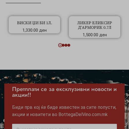
ВИСКИ ЏИ БИ 1Л.
ЛИКЕР ЕЛИКСИР
Д'АРМОРИК 0.7Л
1,330.00
ден
1,500.00
ден
Претплати се за ексклузивни новости и
акции!!
Биди прв кој ќе биде известен за сите попусти,
акции и новитети во BottegaDelVino.com.mk