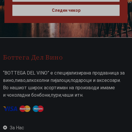
Следен чекор
Боттега Дел Вино
“BOTTEGA DEL VINO” е специјализирана продавница за
вино,пиво,алкохолни пијалоци,подароци и аксесоари.
Во нашиот широк асортиман на производи имаме
и чоколадни бонбони,пури,чаши итн.
За Нас