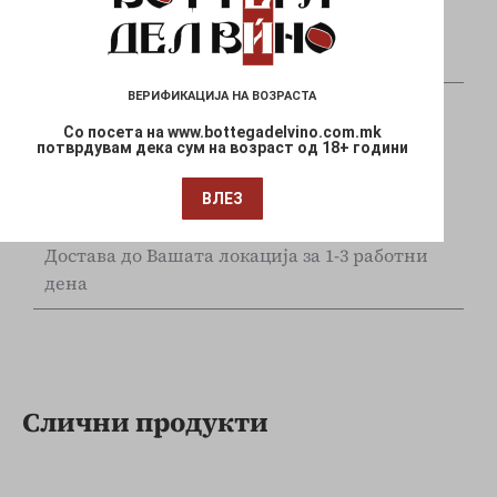
Плаќајте сигурно и безбедно со вашите Visa
и Mastercard
ВЕРИФИКАЦИЈА НА ВОЗРАСТА
Со посета на www.bottegadelvino.com.mk
потврдувам дека сум на возраст од 18+ години
ВЛЕЗ
Брза испорака
Достава до Вашата локација за 1-3 работни
дена
Слични продукти