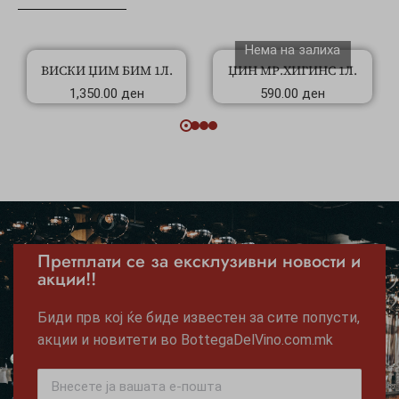
Нема на залиха
ВИСКИ ЏИМ БИМ 1Л.
ЏИН МР.ХИГИНС 1Л.
1,350.00
ден
590.00
ден
Претплати се за ексклузивни новости и
акции!!
Биди прв кој ќе биде известен за сите попусти,
акции и новитети во BottegaDelVino.com.mk