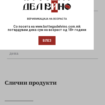
и Mastercard
ВЕРИФИКАЦИЈА НА ВОЗРАСТА
Со посета на www.bottegadelvino.com.mk
потврдувам дека сум на возраст од 18+ години
Брза испорака
ВЛЕЗ
Достава до Вашата локација за 1-3 работни
дена
Слични продукти