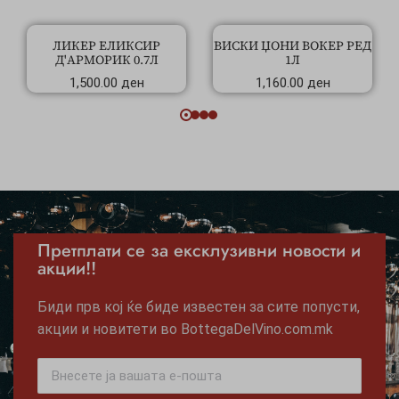
ЛИКЕР ЕЛИКСИР
ВИСКИ ЏОНИ ВОКЕР РЕД
Д'АРМОРИК 0.7Л
1Л
1,500.00
ден
1,160.00
ден
Претплати се за ексклузивни новости и
акции!!
Биди прв кој ќе биде известен за сите попусти,
акции и новитети во BottegaDelVino.com.mk