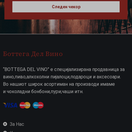
Следен чекор
Боттега Дел Вино
“BOTTEGA DEL VINO” е специјализирана продавница за
вино,пиво,алкохолни пијалоци,подароци и аксесоари.
Во нашиот широк асортиман на производи имаме
и чоколадни бонбони,пури,чаши итн.
За Нас