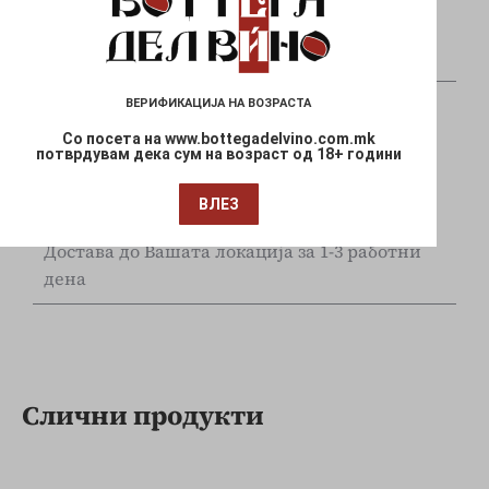
Плаќајте сигурно и безбедно со вашите Visa
и Mastercard
ВЕРИФИКАЦИЈА НА ВОЗРАСТА
Со посета на www.bottegadelvino.com.mk
потврдувам дека сум на возраст од 18+ години
ВЛЕЗ
Брза испорака
Достава до Вашата локација за 1-3 работни
дена
Слични продукти