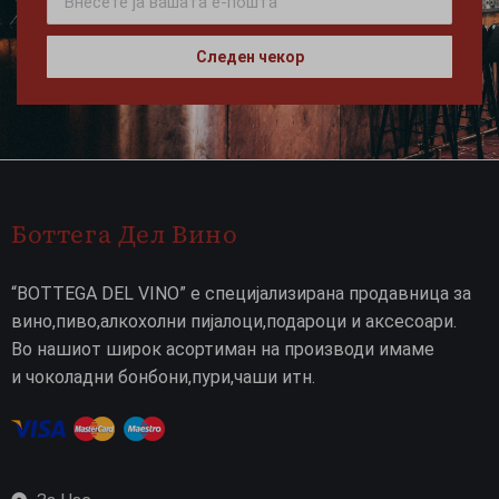
Следен чекор
Боттега Дел Вино
“BOTTEGA DEL VINO” е специјализирана продавница за
вино,пиво,алкохолни пијалоци,подароци и аксесоари.
Во нашиот широк асортиман на производи имаме
и чоколадни бонбони,пури,чаши итн.