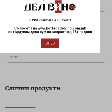
и Mastercard
ВЕРИФИКАЦИЈА НА ВОЗРАСТА
Со посета на www.bottegadelvino.com.mk
потврдувам дека сум на возраст од 18+ години
Брза испорака
ВЛЕЗ
Достава до Вашата локација за 1-3 работни
дена
Слични продукти