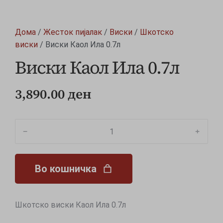
Дома
/
Жесток пијалак
/
Виски
/
Шкотско
виски
/ Виски Каол Ила 0.7л
Виски Каол Ила 0.7л
3,890.00
ден
﹣
﹢
Во кошничка
Шкотско виски Каол Ила 0.7л