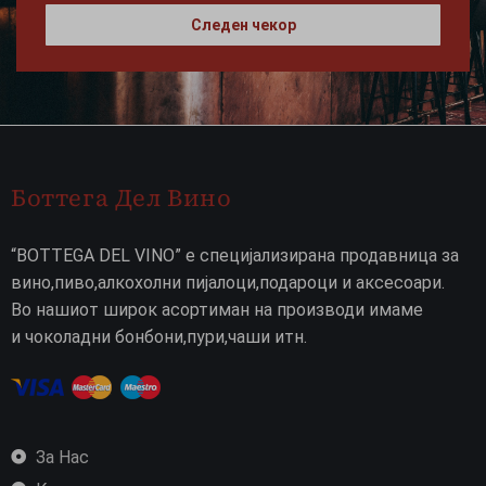
Следен чекор
Боттега Дел Вино
“BOTTEGA DEL VINO” е специјализирана продавница за
вино,пиво,алкохолни пијалоци,подароци и аксесоари.
Во нашиот широк асортиман на производи имаме
и чоколадни бонбони,пури,чаши итн.
За Нас