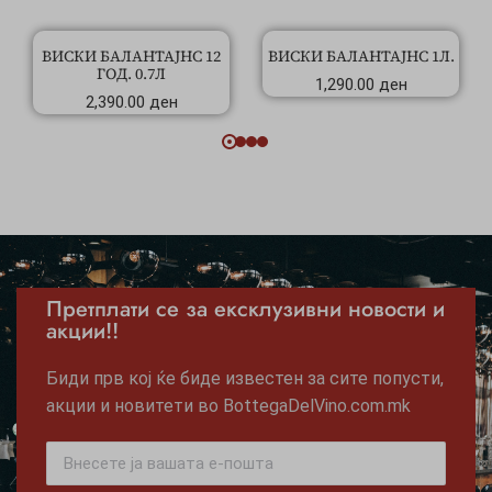
ВИСКИ БАЛАНТАЈНС 12
ВИСКИ БАЛАНТАЈНС 1Л.
ГОД. 0.7Л
1,290.00
ден
2,390.00
ден
Претплати се за ексклузивни новости и
акции!!
Биди прв кој ќе биде известен за сите попусти,
акции и новитети во BottegaDelVino.com.mk