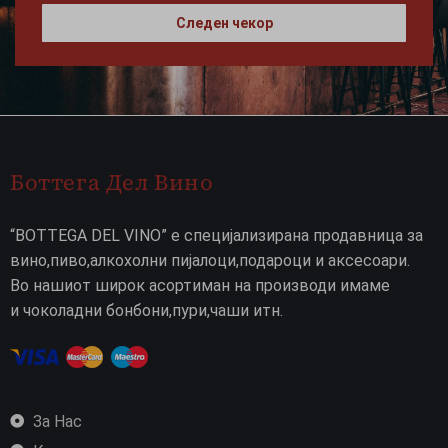
Следен чекор
Боттега Дел Вино
“BOTTEGA DEL VINO” е специјализирана продавница за
вино,пиво,алкохолни пијалоци,подароци и аксесоари.
Во нашиот широк асортиман на производи имаме
и чоколадни бонбони,пури,чаши итн.
За Нас