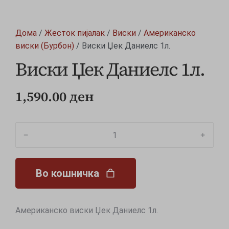
Дома
/
Жесток пијалак
/
Виски
/
Американско
виски (Бурбон)
/ Виски Џек Даниелс 1л.
Виски Џек Даниелс 1л.
1,590.00
ден
﹣
﹢
Во кошничка
Американско виски Џек Даниелс 1л.