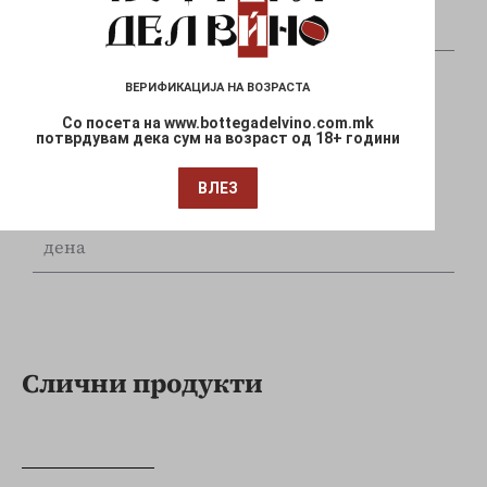
и Mastercard
ВЕРИФИКАЦИЈА НА ВОЗРАСТА
Со посета на www.bottegadelvino.com.mk
потврдувам дека сум на возраст од 18+ години
Брза испорака
ВЛЕЗ
Достава до Вашата локација за 1-3 работни
дена
Слични продукти