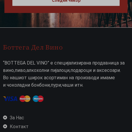
Следен чекор
Боттега Дел Вино
“BOTTEGA DEL VINO” е специјализирана продавница за
вино,пиво,алкохолни пијалоци,подароци и аксесоари.
Во нашиот широк асортиман на производи имаме
и чоколадни бонбони,пури,чаши итн.
За Нас
Контакт