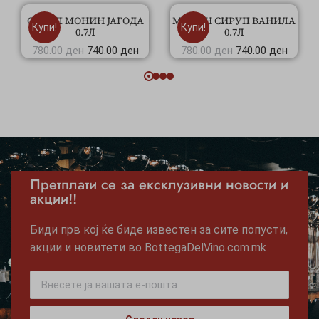
СИРУП МОНИН ЈАГОДА
МОНИН СИРУП ВАНИЛА
Купи!
Купи!
0.7Л
0.7Л
780.00
ден
740.00
ден
780.00
ден
740.00
ден
Претплати се за ексклузивни новости и
акции!!
Биди прв кој ќе биде известен за сите попусти,
акции и новитети во BottegaDelVino.com.mk