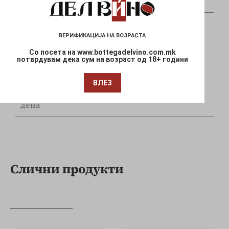
и Mastercard
ВЕРИФИКАЦИЈА НА ВОЗРАСТА
Со посета на www.bottegadelvino.com.mk
потврдувам дека сум на возраст од 18+ години
Брза испорака
ВЛЕЗ
Достава до Вашата локација за 1-3 работни
дена
Слични продукти