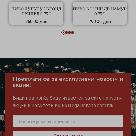
ПИВО ЛУПУЛУС БЛОНД
ПИВО БЛАНШ ДЕ НАМУР
ТРИПЕЛ 0.75Л
0.75Л
750.00
ден
790.00
ден
Претплати се за ексклузивни новости и
акции!!
Биди прв кој ќе биде известен за сите попусти,
акции и новитети во BottegaDelVino.com.mk