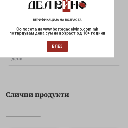
и Mastercard
ВЕРИФИКАЦИЈА НА ВОЗРАСТА
Со посета на www.bottegadelvino.com.mk
потврдувам дека сум на возраст од 18+ години
Брза испорака
ВЛЕЗ
Достава до Вашата локација за 1-3 работни
дена
Слични продукти