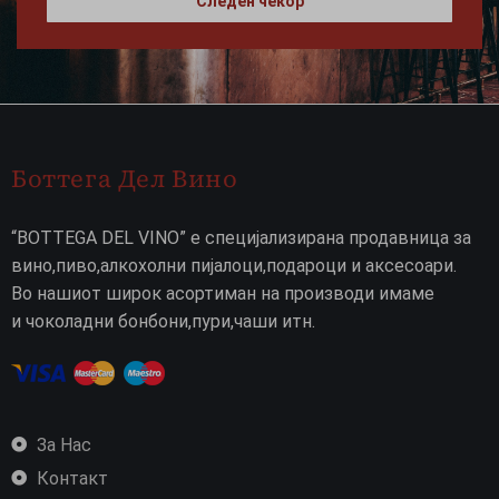
Следен чекор
Боттега Дел Вино
“BOTTEGA DEL VINO” е специјализирана продавница за
вино,пиво,алкохолни пијалоци,подароци и аксесоари.
Во нашиот широк асортиман на производи имаме
и чоколадни бонбони,пури,чаши итн.
За Нас
Контакт