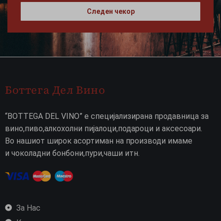
Следен чекор
Боттега Дел Вино
“BOTTEGA DEL VINO” е специјализирана продавница за
вино,пиво,алкохолни пијалоци,подароци и аксесоари.
Во нашиот широк асортиман на производи имаме
и чоколадни бонбони,пури,чаши итн.
За Нас