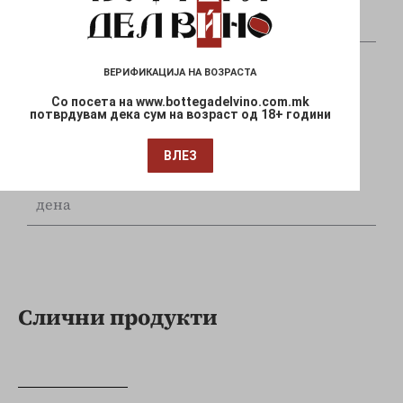
и Mastercard
ВЕРИФИКАЦИЈА НА ВОЗРАСТА
Со посета на www.bottegadelvino.com.mk
потврдувам дека сум на возраст од 18+ години
Брза испорака
ВЛЕЗ
Достава до Вашата локација за 1-3 работни
дена
Слични продукти