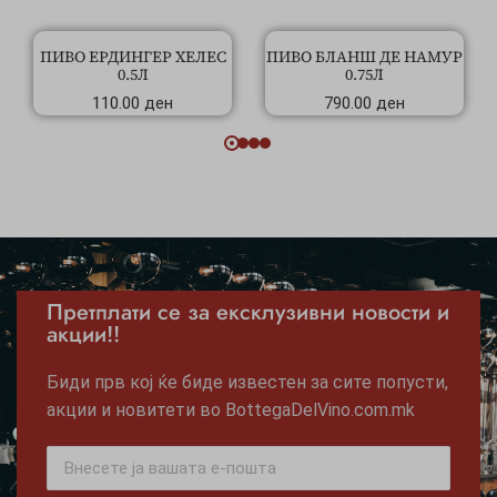
ПИВО ЕРДИНГЕР ХЕЛЕС
ПИВО БЛАНШ ДЕ НАМУР
0.5Л
0.75Л
110.00
ден
790.00
ден
Претплати се за ексклузивни новости и
акции!!
Биди прв кој ќе биде известен за сите попусти,
акции и новитети во BottegaDelVino.com.mk