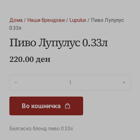
Дома
/
Наши брендови
/
Lupulus
/ Пиво Лупулус
0.33л
Пиво Лупулус 0.33л
220.00
ден
﹣
﹢
Во кошничка
Белгиско блонд пиво 0.33л