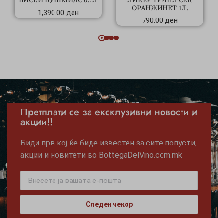
ОРАНЖИНЕТ 1Л.
1,390.00
ден
790.00
ден
Претплати се за ексклузивни новости и
акции!!
Биди прв кој ќе биде известен за сите попусти,
акции и новитети во BottegaDelVino.com.mk
Следен чекор