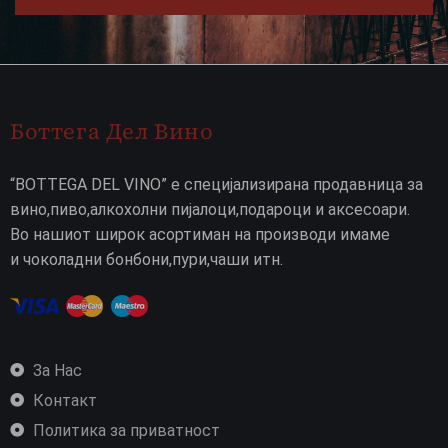
Боттега Дел Вино
“BOTTEGA DEL VINO” е специјализирана продавница за
вино,пиво,алкохолни пијалоци,подароци и аксесоари.
Во нашиот широк асортиман на производи имаме
и чоколадни бонбони,пури,чаши итн.
За Нас
Контакт
Политика за приватност