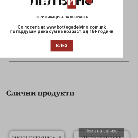
ВЕРИФИКАЦИЈА НА ВОЗРАСТА
Со посета на www.bottegadelvino.com.mk
потврдувам дека сум на возраст од 18+ години
Брза испорака
ВЛЕЗ
Достава до Вашата локација за 1-3 работни
дена
Слични продукти
Нема на залиха
ВИСКИ БУШМИЛС 0.7Л
ЛИКЕР ТРИПЛ СЕК