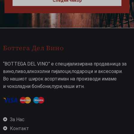
Следен чекор
Боттега Дел Вино
“BOTTEGA DEL VINO” е специјализирана продавница за
вино,пиво,алкохолни пијалоци,подароци и аксесоари.
Во нашиот широк асортиман на производи имаме
и чоколадни бонбони,пури,чаши итн.
За Нас
Контакт