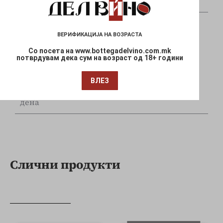
и Mastercard
ВЕРИФИКАЦИЈА НА ВОЗРАСТА
Со посета на www.bottegadelvino.com.mk
потврдувам дека сум на возраст од 18+ години
Брза испорака
ВЛЕЗ
Достава до Вашата локација за 1-3 работни
дена
Слични продукти