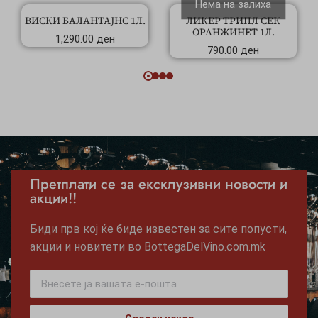
Нема на залиха
ВИСКИ БАЛАНТАЈНС 1Л.
ЛИКЕР ТРИПЛ СЕК
ОРАНЖИНЕТ 1Л.
1,290.00
ден
790.00
ден
Претплати се за ексклузивни новости и
акции!!
Биди прв кој ќе биде известен за сите попусти,
акции и новитети во BottegaDelVino.com.mk