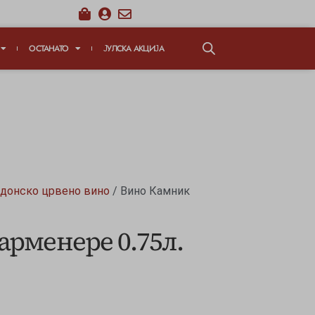
ОСТАНАТО
ЈУЛСКА АКЦИЈА
донско црвено вино
/ Вино Камник
рменере 0.75л.