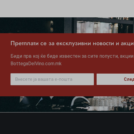
Претплати се за ексклузивни новости и акци
Биди прв кој ќе биде известен за сите попусти, акции
BottegaDelVino.com.mk
След