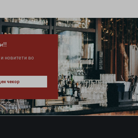
и!!
 и новитети во
ен чекор