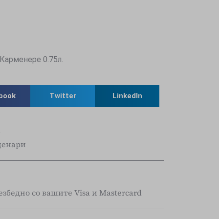
Карменере 0.75л.
book
Twitter
LinkedIn
 денари
езбедно со вашите Visa и Mastercard