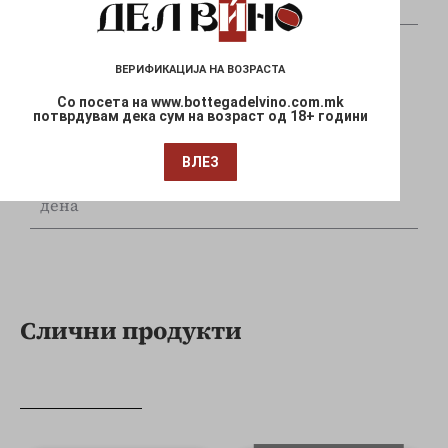
и Mastercard
ВЕРИФИКАЦИЈА НА ВОЗРАСТА
Со посета на www.bottegadelvino.com.mk
потврдувам дека сум на возраст од 18+ години
Брза испорака
ВЛЕЗ
Достава до Вашата локација за 1-3 работни
дена
Слични продукти