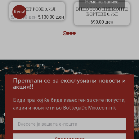
Нема на залиха
МОЕТ РОЗЕ 0.75Л
ВИНО ТОЗО ПИЕМОНТЕ
Купи!
КОРТЕЗЕ 0.75Л
5,490.00
ден
5,130.00
ден
690.00
ден
Претплати се за ексклузивни новости и
акции!!
Биди прв кој ќе биде известен за сите попусти,
акции и новитети во BottegaDelVino.com.mk