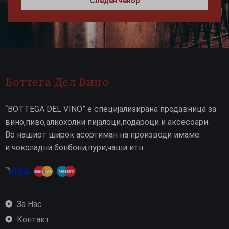
Следен чекор
Боттега Дел Вино
“BOTTEGA DEL VINO” е специјализирана продавница за
вино,пиво,алкохолни пијалоци,подароци и аксесоари.
Во нашиот широк асортиман на производи имаме
и чоколадни бонбони,пури,чаши итн.
За Нас
Контакт