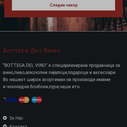
Следен чекор
Боттега Дел Вино
“BOTTEGA DEL VINO” е специјализирана продавница за
вино,пиво,алкохолни пијалоци,подароци и аксесоари.
Во нашиот широк асортиман на производи имаме
и чоколадни бонбони,пури,чаши итн.
За Нас
Контакт