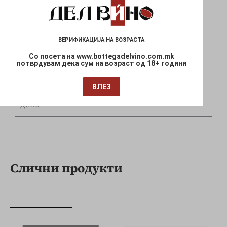
и Mastercard
ВЕРИФИКАЦИЈА НА ВОЗРАСТА
Со посета на www.bottegadelvino.com.mk
потврдувам дека сум на возраст од 18+ години
Брза испорака
ВЛЕЗ
Достава до Вашата локација за 1-3 работни
дена
Слични продукти