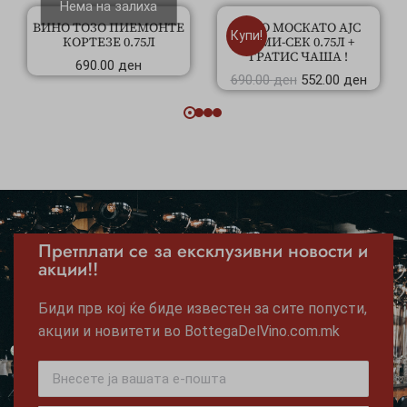
Нема на залиха
ВИНО ТОЗО ПИЕМОНТЕ
ТОЗО МОСКАТО АЈС
Купи!
КОРТЕЗЕ 0.75Л
ДЕМИ-СЕК 0.75Л +
ГРАТИС ЧАША !
690.00
ден
690.00
ден
552.00
ден
Претплати се за ексклузивни новости и
акции!!
Биди прв кој ќе биде известен за сите попусти,
акции и новитети во BottegaDelVino.com.mk