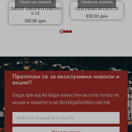
Нема на залиха
Нема на залиха
ЛИКЕР АМАРЕТО НЕГРО
СЕН РЕМИ ВСОП 0.7Л
0.7Л
850.00
ден
550.00
ден
Претплати се за ексклузивни новости и
акции!!
Биди прв кој ќе биде известен за сите попусти,
акции и новитети во BottegaDelVino.com.mk