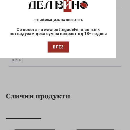
и Mastercard
ВЕРИФИКАЦИЈА НА ВОЗРАСТА
Со посета на www.bottegadelvino.com.mk
потврдувам дека сум на возраст од 18+ години
Брза испорака
ВЛЕЗ
Достава до Вашата локација за 1-3 работни
дена
Слични продукти