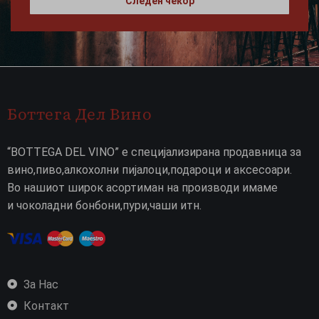
Следен чекор
Боттега Дел Вино
“BOTTEGA DEL VINO” е специјализирана продавница за
вино,пиво,алкохолни пијалоци,подароци и аксесоари.
Во нашиот широк асортиман на производи имаме
и чоколадни бонбони,пури,чаши итн.
За Нас
Контакт