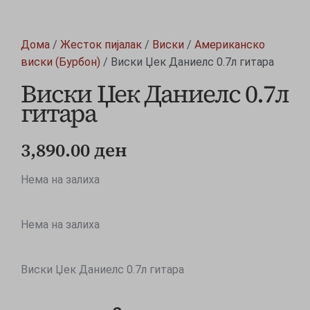
Дома
/
Жесток пијалак
/
Виски
/
Американско
виски (Бурбон)
/ Виски Џек Даниелс 0.7л гитара
Виски Џек Даниелс 0.7л
гитара
3,890.00
ден
Нема на залиха
Нема на залиха
Виски Џек Даниелс 0.7л гитара