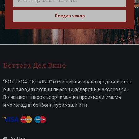
Следен чекор
Боттега Дел Вино
“BOTTEGA DEL VINO” е специјализирана продавница за
вино,пиво,алкохолни пијалоци,подароци и аксесоари.
Во нашиот широк асортиман на производи имаме
и чоколадни бонбони,пури,чаши итн.