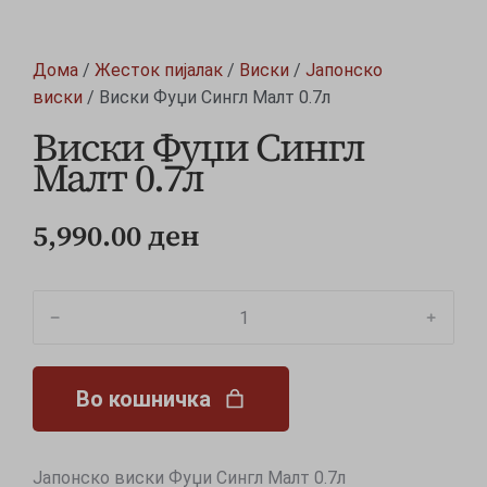
Дома
/
Жесток пијалак
/
Виски
/
Јапонско
виски
/ Виски Фуџи Сингл Малт 0.7л
Виски Фуџи Сингл
Малт 0.7л
5,990.00
ден
﹣
﹢
Во кошничка
Јапонско виски Фуџи Сингл Малт 0.7л