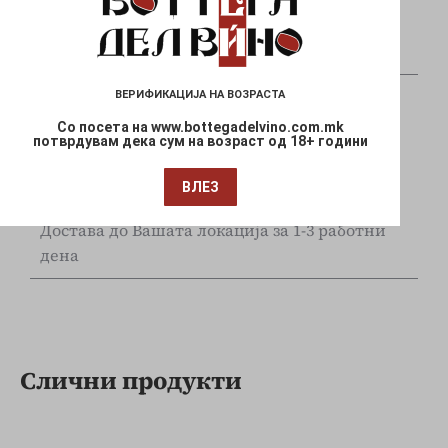
Плаќајте сигурно и безбедно со вашите Visa
и Mastercard
ВЕРИФИКАЦИЈА НА ВОЗРАСТА
Со посета на www.bottegadelvino.com.mk
потврдувам дека сум на возраст од 18+ години
ВЛЕЗ
Брза испорака
Достава до Вашата локација за 1-3 работни
дена
Слични продукти