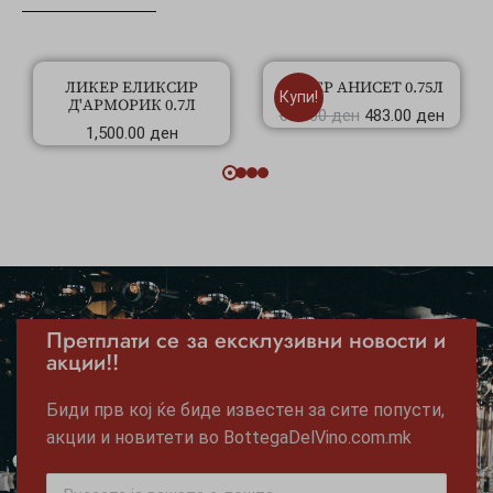
ЛИКЕР ЕЛИКСИР
ЛИКЕР АНИСЕТ 0.75Л
Купи!
Д'АРМОРИК 0.7Л
690.00
ден
483.00
ден
1,500.00
ден
Претплати се за ексклузивни новости и
акции!!
Биди прв кој ќе биде известен за сите попусти,
акции и новитети во BottegaDelVino.com.mk