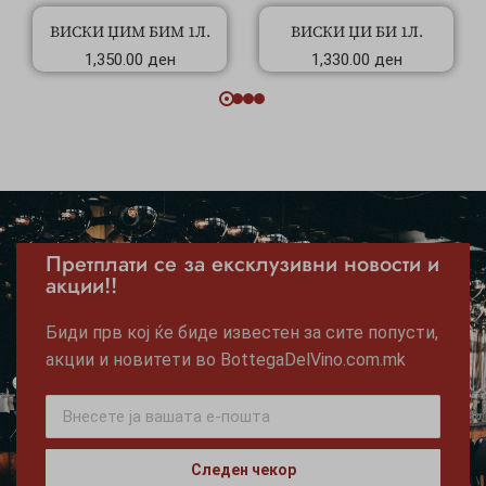
ВИСКИ ЏИМ БИМ 1Л.
ВИСКИ ЏИ БИ 1Л.
1,350.00
ден
1,330.00
ден
Претплати се за ексклузивни новости и
акции!!
Биди прв кој ќе биде известен за сите попусти,
акции и новитети во BottegaDelVino.com.mk
Следен чекор