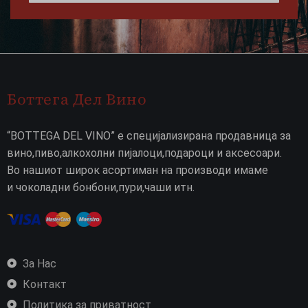
Боттега Дел Вино
“BOTTEGA DEL VINO” е специјализирана продавница за
вино,пиво,алкохолни пијалоци,подароци и аксесоари.
Во нашиот широк асортиман на производи имаме
и чоколадни бонбони,пури,чаши итн.
За Нас
Контакт
Политика за приватност