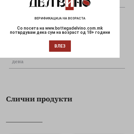
и Mastercard
ВЕРИФИКАЦИЈА НА ВОЗРАСТА
Со посета на www.bottegadelvino.com.mk
потврдувам дека сум на возраст од 18+ години
Брза испорака
ВЛЕЗ
Достава до Вашата локација за 1-3 работни
дена
Слични продукти