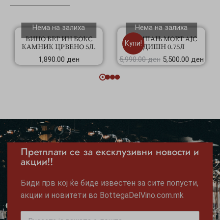
Нема на залиха
Нема на залиха
ВИНО БЕГ ИН БОКС
ШАМПАЊ МОЕТ АЈС
Купи!
КАМНИК ЦРВЕНО 5Л.
ЕДИШН 0.75Л
1,890.00
ден
5,990.00
ден
5,500.00
ден
Претплати се за ексклузивни новости и
акции!!
Биди прв кој ќе биде известен за сите попусти,
акции и новитети во BottegaDelVino.com.mk