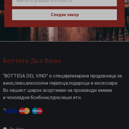
Следен чекор
Боттега Дел Вино
“BOTTEGA DEL VINO” е специјализирана продавница за
вино,пиво,алкохолни пијалоци,подароци и аксесоари.
Во нашиот широк асортиман на производи имаме
и чоколадни бонбони,пури,чаши итн.