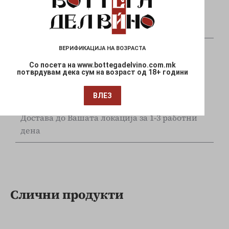
Плаќајте сигурно и безбедно со вашите Visa
и Mastercard
ВЕРИФИКАЦИЈА НА ВОЗРАСТА
Со посета на www.bottegadelvino.com.mk
потврдувам дека сум на возраст од 18+ години
ВЛЕЗ
Брза испорака
Достава до Вашата локација за 1-3 работни
дена
Слични продукти