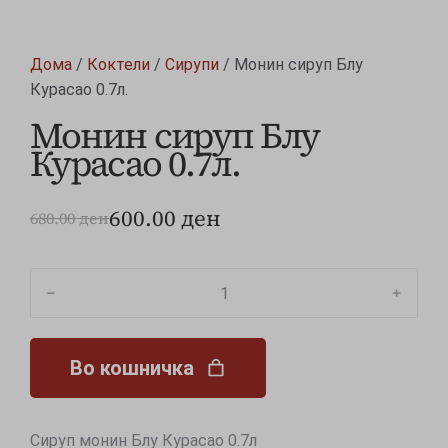
Дома
/
Коктели
/
Сирупи
/ Монин сируп Блу
Курасао 0.7л.
Монин сируп Блу
Курасао 0.7л.
600.00
ден
680.00
ден
﹣
﹢
Во кошничка
Сируп монин Блу Курасао 0.7л