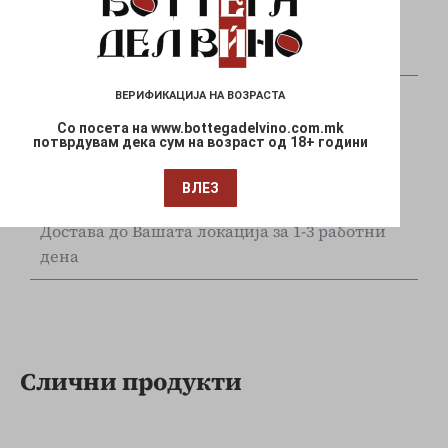
Плаќајте сигурно и безбедно со вашите Visa
и Mastercard
ВЕРИФИКАЦИЈА НА ВОЗРАСТА
Со посета на www.bottegadelvino.com.mk
потврдувам дека сум на возраст од 18+ години
ВЛЕЗ
Брза испорака
Достава до Вашата локација за 1-3 работни
дена
Слични продукти